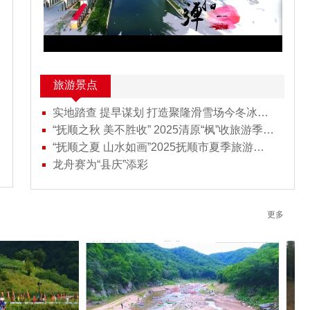
旅游景点
实地踏查 提早谋划 打造聚隆滑雪场今冬冰雪旅游新体验新场景
“抚顺之秋 美不胜收” 2025清原“枫”收旅游季 暨中药材产业高质量发展大会新闻发布会举行
“抚顺之夏 山水如画”2025抚顺市夏季旅游启动暨红河峡谷漂流开漂仪式在清原举行
龙舟赛为“县庆”添彩
更多