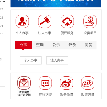
/24
/23
/21
/15
办事
查询
公示
评价
问答
13
个人办事
法人办事