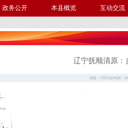
政务公开
本县概览
互动交流
辽宁抚顺清原：
浏览：178555次
'
时间：20