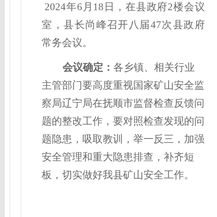
20
24
年
6
月
18
日，在县政府
2
楼会议
室，
县长尚峰
召开
八
届
47
次
县政府
常务会议。
会议确定
：
各乡镇、相关行业
主管部门要高度重视
国家矿山安全监
察局辽宁局在抚顺市监督检查反馈问
题的整改工作
，要对照检查发现的问
题隐患，吸取教训，举一反三，加强
安全管理和重大隐患排查，补齐短
板，切实做好我县矿山安全工作。