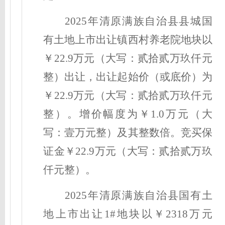
2025年清原满族自治县县城国
有土地上市出让镇西村养老院地块
以
￥
22.9
万元（大写：
贰
拾
贰万玖仟
元
整）出让，出让起始价（或底价）为
￥
22.9
万元（大写：
贰
拾
贰万玖仟
元
整）。增价幅度为￥
1
.0万元（大
写：
壹
万元整）及其整数倍。竞买保
证金￥
22.9
万元（大写：
贰
拾
贰万玖
仟
元整）。
2025年清原满族自治县国有土
地上市出让1#地块
以
￥
2318
万元