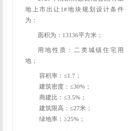
地上市出让1#地块
规划
设计
条件
为：
面积为：
13136平方米；
用地性质：
二类城镇住宅
用
地
；
容积率
：
≤
1.7；
建筑密度
：
≤
30
%
；
商建比
：
≤
3.5
%
；
建筑限高
：
≤
27
米
；
绿地率
：
≥
25
%
；