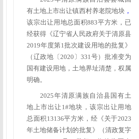
有土地上市出让镇西村养老院地块
，
该宗出让用地总面积
883
平方米，已
经
获得《辽宁
省人民政府
关于清原县
2019年度第1批次建设用地的批复》
（辽政地〔20
20
〕
331
号）批准
变
为
国有建设用地，土地界址清楚，权属
明确。
2025年清原满族自治县国有土
地上市出让1#地块，
该宗出让用地
总面积
13136
平方米，
经《关于
2023
年土地储备计划的批复
》（清政复字