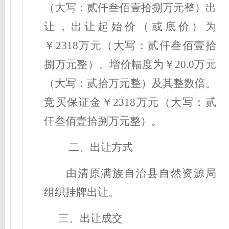
（大写：
贰
仟
叁佰壹拾捌
万元整）出
让，出让起始价（或底价）为
￥
2318
万元（大写：
贰
仟
叁佰壹拾
捌
万元整）。增价幅度为￥
20
.0万元
（大写：
贰
拾
万元整）及其整数倍。
竞买保证金￥
2318
万元（大写：
贰
仟
叁佰壹拾捌
万元整）。
二、
出让方式
由
清原
满族自治县自然资源局
组织挂牌出让。
三、
出让成交