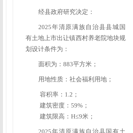
经县政府研究决定：
2025年清原满族自治县县城国
有土地上市出让镇西村养老院地块
规
划
设计
条件为：
面积为：
883平方米；
用地性质：
社会福利用地
；
容积率
：
1.2
；
建筑
密度
：
59
%
；
建筑限高：H
≤
9米
；
2025年清原满族自治县国有土