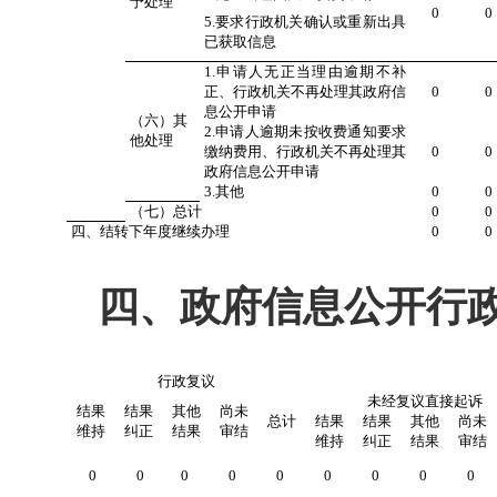
予处理
0
0
5.要求行政机关确认或重新出具
已获取信息
1.申请人无正当理由逾期不补
正、行政机关不再处理其政府信
0
0
息公开申请
（六）其
2.申请人逾期未按收费通知要求
他处理
缴纳费用、行政机关不再处理其
0
0
政府信息公开申请
3.其他
0
0
（七）总计
0
0
四、结转下年度继续办理
0
0
四、政府信息公开行
行政复议
未经复议直接起诉
结果
结果
其他
尚未
总计
结果
结果
其他
尚未
维持
纠正
结果
审结
维持
纠正
结果
审结
0
0
0
0
0
0
0
0
0