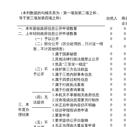
（本列数据的勾稽关系为：第一项加第二项之和，
等于第三项加第四项之和）
自然人
商
企
一、本年新收政府信息公开申请数量
0
0
二、上年结转政府信息公开申请数量
0
0
（一）予以公开
0
0
（二）部分公开
（区分处理的，只计这一情
0
0
形，不计其他情形）
0
0
1.属于国家秘密
0
0
2.其他法律行政法规禁止公开
0
0
3.危及“三安全一稳定”
（三）不
0
0
4.保护第三方合法权益
予公开
0
0
5.属于三类内部事务信息
0
0
6.属于四类过程性信息
0
0
7.属于行政执法案卷
0
0
8.属于行政查询事项
0
0
1.本机关不掌握相关政府信息
（四）无
0
0
2.没有现成信息需要另行制作
法提供
三、本
0
0
3.补正后申请内容仍不明确
年度办
0
0
1.信访举报投诉类申请
理结果
0
0
2.重复申请
0
0
3.要求提供公开出版物
（五）不
0
0
4.无正当理由大量反复申请