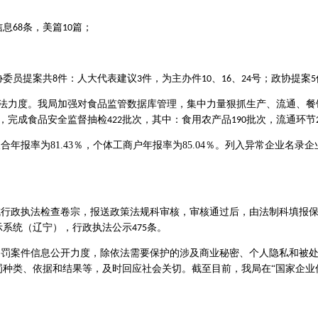
信息
条，美篇
篇；
68
10
协委员提案共
件：人大代表建议
件，为主办件
、
、
号；政协提案
8
3
10
16
24
5
法力度。我局加强对食品监管数据库管理，集中力量狠抓生产、流通、餐
，完成食品安全监督抽检
批次，其中：食用农产品
批次，流通环节
422
190
、农合年报率为81.43％，个体工商户年报率为85.04％。列入异常企业名
成行政执法检查卷宗，报送政策法规科审核，审核通过后，由法制科填报
示系统（辽宁）
，
行政执法公示
条
。
475
处罚案件信息公开力度，除依法需要保护的涉及商业秘密、个人隐私和被
种类、依据和结果等，及时回应社会关切。截至目前，我局在“国家企业