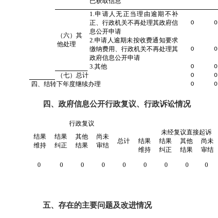
已获取信息
1.申请人无正当理由逾期不补
正、行政机关不再处理其政府信
0
0
息公开申请
（六）其
2.申请人逾期未按收费通知要求
他处理
缴纳费用、行政机关不再处理其
0
0
政府信息公开申请
3.其他
0
0
（七）总计
0
0
四、结转下年度继续办理
0
0
四、政府信息公开行政复议、行政诉讼情况
行政复议
未经复议直接起诉
结果
结果
其他
尚未
总计
结果
结果
其他
尚未
维持
纠正
结果
审结
维持
纠正
结果
审结
0
0
0
0
0
0
0
0
0
五、存在的主要问题及改进情况