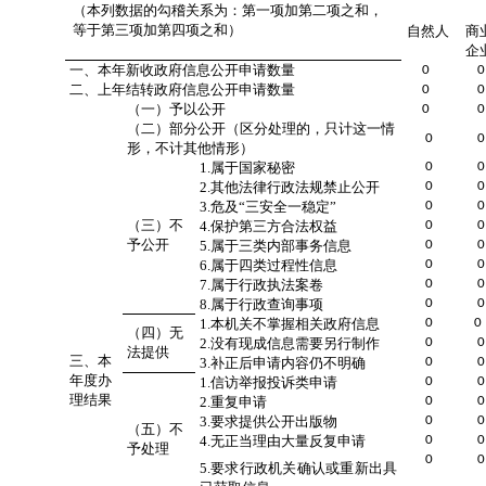
（本列数据的勾稽关系为：第一项加第二项之和，
等于第三项加第四项之和）
自然人
商
企
一、本年新收政府信息公开申请数量
0
0
二、上年结转政府信息公开申请数量
0
0
（一）予以公开
0
0
（二）部分公开
（区分处理的，只计这一情
0
0
形，不计其他情形）
1.属于国家秘密
0
0
2.其他法律行政法规禁止公开
0
0
3.危及“三安全一稳定”
0
0
（三）不
4.保护第三方合法权益
0
0
予公开
5.属于三类内部事务信息
0
0
6.属于四类过程性信息
0
0
7.属于行政执法案卷
0
0
8.属于行政查询事项
0
0
1.本机关不掌握相关政府信息
0
0
（四）无
2.没有现成信息需要另行制作
0
0
法提供
三、本
3.补正后申请内容仍不明确
0
0
年度办
1.信访举报投诉类申请
0
0
理结果
2.重复申请
0
0
3.要求提供公开出版物
0
0
（五）不
4.无正当理由大量反复申请
0
0
予处理
0
0
5.要求行政机关确认或重新出具