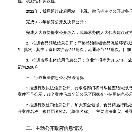
性、权威性和实效性。
年，我局通过政府网站、电视、微信等主动
公开政务
202
2
完成
年预算公开及决算公开；
202
2
完成人大政协提案公开录入，
我局承办的人大代表建议政
、推进食品领域信息公开；严格整治整顿食品流通环节执
2
批次，其中：食用农产品
批次，流通环节
批次。目前
511
245
266
、推进市场主体信用信息公开；
企业年报率为
91.57％
3
。
记为2696户
三、行政执法信息公示报送情况
推进行政执法信息公开。要求各部门将日常检查结果形
1.
案件不予公示，
个案件信息全部公示至国家企业信用信息公
33
推进行政处罚信息公开。加大安全领域、食品药品行政
2.
开案件名称、被处罚者姓名（单位名称），主要违法事实、处罚
二、主动公开政府信息情况