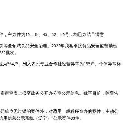
件，主办件为
、
、
、
、
号，均已办结且满意。
16
18
45
52
86
饮等全领域食品安全治理。
年我县承接食品安全监督抽检
2022
批次。
232
录企业为564户、列入农民专业合作社经营异常为155户、个体异常标
保密审查表上报至政务公开办公室公示信息。截至目前
，
除警告
处罚单位无过错的案件外，对适用一般程序查办的案件，主动公
信用信息公示系统（辽宁）”公示案件
件。
3
3