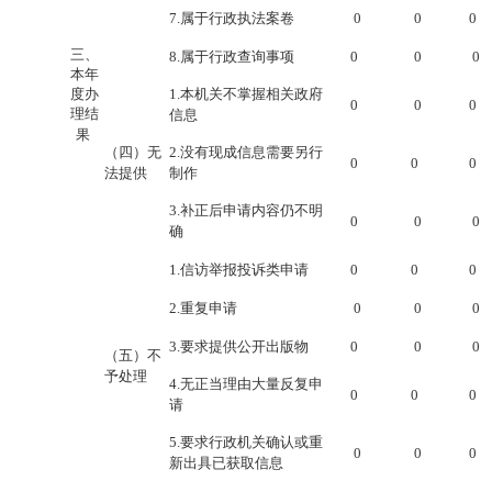
7.属于行政执法案卷
0
0
0
三、
8.属于行政查询事项
0
0
0
本年
度办
1.本机关不掌握相关政府
0
0
0
理结
信息
果
（四）无
2.没有现成信息需要另行
0
0
0
法提供
制作
3.补正后申请内容仍不明
0
0
0
确
1.信访举报投诉类申请
0
0
0
2.重复申请
0
0
0
3.要求提供公开出版物
0
0
0
（五）不
予处理
4.无正当理由大量反复申
0
0
0
请
5.要求行政机关确认或重
0
0
0
新出具已获取信息