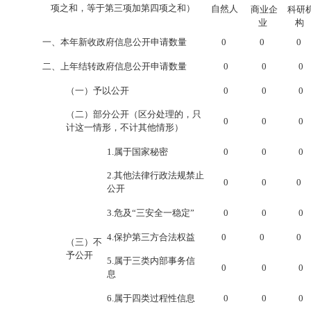
项之和，等于第三项加第四项之和）
自然人
商业企
科研
业
构
一、本年新收政府信息公开申请数量
0
0
0
二、上年结转政府信息公开申请数量
0
0
0
（一）予以公开
0
0
0
（二）部分公开（区分处理的，只
0
0
0
计这一情形，不计其他情形）
1.属于国家秘密
0
0
0
2.其他法律行政法规禁止
0
0
0
公开
3.危及“三安全一稳定”
0
0
0
4.保护第三方合法权益
0
0
0
（三）不
予公开
5.属于三类内部事务信
0
0
0
息
6.属于四类过程性信息
0
0
0