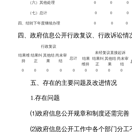
（六）其他处理
0
0
0
（七）总计
0
0
0
四、结转下年度继续办理
0
0
0
四、政府信息公开行政复议、行政诉讼情
行政复议
未经复议直接起诉
结果维
结果纠
其他结
尚未审
总计
结果
结果纠
其他结
尚未审
持
正
果
结
维持
正
果
结
0
0
0
0
0
0
0
0
0
五、存在的主要问题及改进情况
1.存在问题
⑴
政府信息公开规章和制度还需完善
⑵
政府信息公开工作中各个部门分工