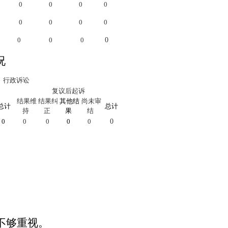
0
0
0
0
0
0
0
0
0
0
0
0
况
行政诉讼
复议后起诉
结果维
结果纠
其他结
尚未审
总计
总计
持
正
果
结
0
0
0
0
0
0
不够重视。