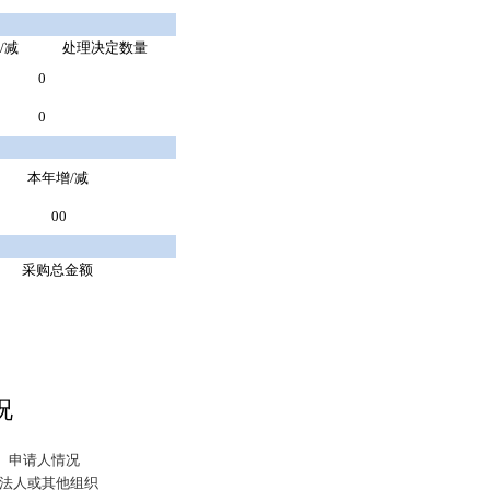
/减
处理决定数量
0
0
本年增/减
00
采购总金额
况
申请人情况
法人或其他组织