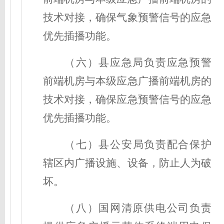
技术对接，确保
气象
预警信号的应急
优先插播功能。
（六）县应急局
负责
应急预警
前端机房与
本级
应急广播前端机房的
技术对接，确保
应急预警
信号的应急
优先插播功能。
（
七
）
县
公安
局
负责配合保护
辖区内广播
设施、
设备，防止人为破
坏。
（
八
）
国网清原
供电
公司
负责