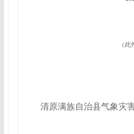
（此
清原满族自治县气象灾