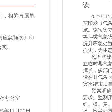
读
门，相关直属单
2025年
室印发《气
施。该预案
等14类气象
害应急预案》印
提升应急处
落实。
损失，为生
预案构建“
立临时县气
挥长，多部
设在县气象
灾害结束后
预案明确监
要求。监测
府办公室
红、橙、黄
年11月26日
播。应急处