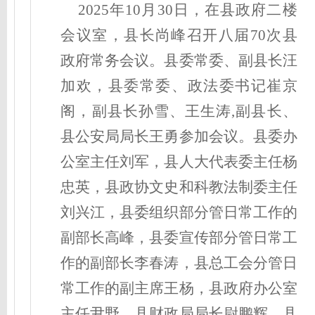
20
25
年
10
月
30
日，在县政府
二
楼
会议室，
县长尚峰
召开
八
届
70
次
县
政府
常务会议
。
县委常委、副县长汪
加欢，县委常委、政法委书记崔京
阁，
副县长
孙雪、王生涛,副县长、
县公安局局长王勇
参加会议
。
县委办
公室主任刘军，县人大代表委主任杨
忠英，
县政协文史和科教法制委主任
刘兴江
，
县委组织部
分管日常工作的
副
部长高峰，县委宣传部
分管日常工
作的副
部长李春涛，县总工会
分管日
常工作的
副主席王杨，
县政府办公室
主任尹野，
县财政局局长尉鹏辉，县