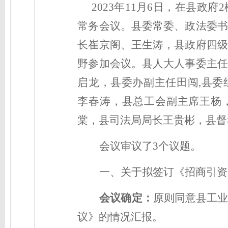
202
3
年
11
月
6
日，在县政府
2
常务会议。
县委常委、
政法委书
长崔京阁、王生涛，县政府四级
野参加会议。县人大人事委主任
启龙，县委办副主任田闯,县委
李春涛，县总工会副主席王杨
棠，县司法局局长王贵彬，县督
会议审议了
3
个议题。
一、关于拟签订《招商引资
会议确定：
原则同意县
工
议》的情况汇报。