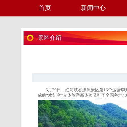
首页
新闻中心
景区介绍
6
月
29日
，红河峡谷漂流景区第
16
个运营季
成的“水陆空”立体旅游新体验吸引了全国各地
40