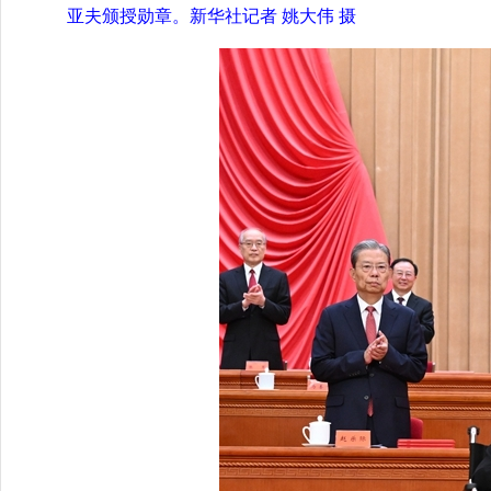
亚夫颁授勋章。新华社记者 姚大伟 摄