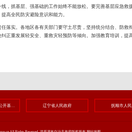
一线，抓基层、强基础的工作始终不能放松。要完善基层应急救
，提高全民防灾避险意识和能力。
责任落实。各地区各有关部门要守土尽责，坚持统分结合、防救
决纠正重发展轻安全、重救灾轻预防等倾向。加强教育培训，提
清原满族自治县政务公开基层标准化规范化试点专题
辽宁省人民政府
抚顺市人民
yuan.gov.cn All Rights Reserved. 清原满族自治县政府版权所有
网站地图