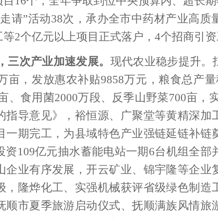
项目16个，全年争取到位中央预算内、超长
走请”活动38次，承办全市
中药材产业高质
工等2个亿元以上项目正式落户，4个招商引
，三次产业加速发展。
现代农业稳步提升。
6万亩，发放惠农补贴9858万元，
粮食总产量
亩、食用菌2000万段、反季山野菜700亩，
的指导意见》，裕恒源、广聚堂等黄精深加
目一期完工，为县域特色产业强链延链补链
资109亿元抽水蓄能电站一期6台机组全部
山企业有序发展，开云矿业、锦宇隆等企业
级，
隆烨化工、实强机械获评省级绿色制造
抚顺市夏季旅游启动仪式、抚顺满族风情旅