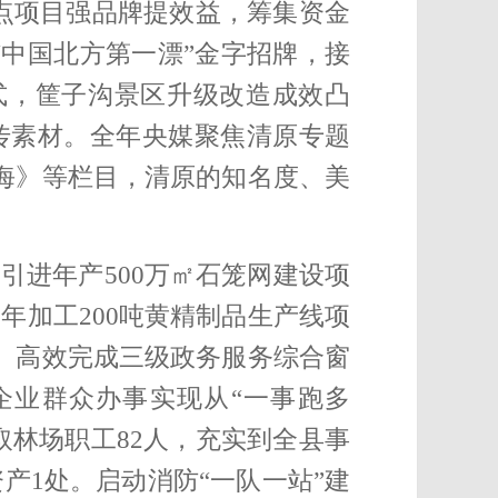
点项目强品牌提效益，筹集资金
“中国北方第一漂”金字招牌，接
模式，筐子沟景区升级改造成效凸
宣传素材。全年央媒聚焦清原专题
山海》等栏目，清原的知名度、美
。
引进年产500万
㎡
石笼网建设项
年加工200吨黄精制品生产线项
。
高效完成三级政务服务综合窗
，企业群众办事实现从“一事跑多
取林场职工82人，充实到全县事
产1处
。
启
动消防“一队一站”建