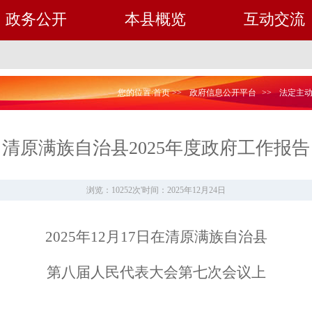
政务公开
本县概览
互动交流
您的位置:
首页
>>
政府信息公开平台
>>
法定主
清原满族自治县2025年度政府工作报告
浏览：10252次
'
时间：2025年12月24日
20
25
年12月
17
日在清原满族自治县
第
八
届人民代表大会第
七
次会议上