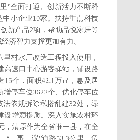
里”全面打通。
创新活力不断释
中小企业10家
。扶持重点科技
业创新产品2项，帮助品悦家居等
县域经济智力支撑更加有力。
八里村水厂改造
工程投入使用，
建高速口中心游客驿站，铺设路
5个，面积42.1万㎡，惠及居
新增停车位3622个、优化停车位
依法依规拆除私搭乱建32处，绿
建设增颜提质。
深入实施农村环
万元，清原作为全省唯一县，在全
“一事一议”道路53.3公里、危