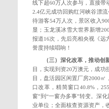
线下超60万人次参与，
直接带
2.4亿元成功回购红河峡谷漂
待游客54万人次，景区收入9
显；玉龙溪冰雪大世界新增20
报道16次，先后亮相央视《远
誉度持续唱响！
（三）深化改革，推动创
目，实现到资20万澳元，成功
目，盘活园区闲置厂房2000
㎡
口改革，精简窗口40.8%，
窗”到“一窗办多事”转变。深
业单位；全面核查资源资产，收