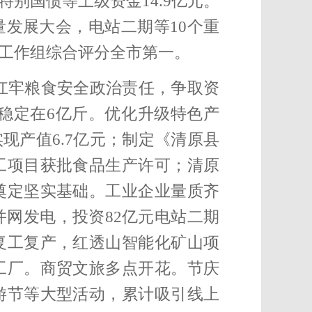
期特别国债等
上级资金14.9亿元
。
量发展大会，电站二期等10个重
资工作组综合评分全市第一。
扛牢粮食安全政治责任，争取资
稳定在6亿斤。
优化升级特色产
实现产值6.7亿元
；制定《清原县
工项目获批食品生产许可；清原
奠定坚实基础。
工业企业量质齐
并网发电，投资82亿元电站二期
复工复产，红透山智能化矿山项
工厂。
商贸文旅多点开花。
节庆
游节等大型活动，累计吸引线上