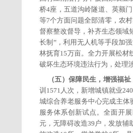
桥4座，五道沟岭隧道、英额
等7个方面问题全部清零，农村
督察整改督导，补齐生态领域短
长制”，利用无人机等手段加强河
林抚育15万亩。
全力开展松材
破坏生态环境违法行为，处理涉
（五）保障民生，增强福祉
训1571人次，
新增城镇就业24
城综合养老服务中心完成主体
服务体系创新试点。
全面开展
元，
无障碍改造39户，发放辅助