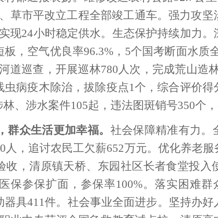
门、草市平改立工程全部竣工通车。强力攻坚
实现24小时稳定供水。
生态保护持续加力。
板，空气优良率96.3%，5个国考断面水质全
道巡查，开展巡林780人次，完成荒山造林2
线虫病疫木除治，拔除疫点1个，综合评价得
林、涉水案件105起，违法图斑销号350个
，群众生活更加幸福。
社会保障精准有力。
00人，追讨农民工欠薪652万元。
优化养老服
验收，
清原镇天桥、东园社区长者食堂投入
医保参保扩面，参保率100%。
落实困难群
器具411件
。
社会事业全面进步。
坚持办好