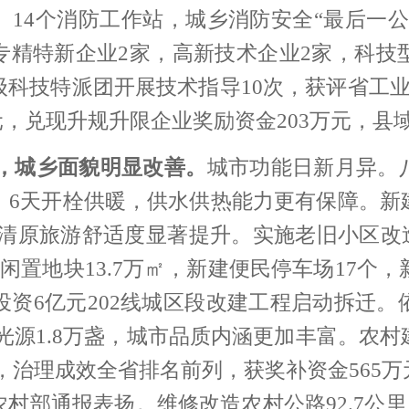
、14个消防工作站，城乡消防安全“最后一公
专精特新企业2家，高新技术企业2家，科技型
科技特派团开展技术指导10次，获评省工
万元，兑现升规升限企业奖励资金203万元，
，城乡面貌明显改善。
城市功能日新月异。
、6天开栓供暖，供水供热能力更有保障。
新
清原旅游舒适度显著提升。实施老旧小区改造1
放闲置地块13.7万㎡，新建便民停车场17个，
。投资6亿元202线城区段改建工程启动拆迁。
光源1.8万盏，
城市品质内涵更加丰富。
农村
吨，治理成效全省排名前列，获奖补资金565
部通报表扬。维修改造农村公路92.7公里、