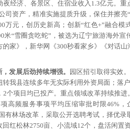
动夜经济、各景区、住宿业收入1.3亿
元。重
流公司资产，精准实施提质升级，保住并擦亮
000万元，创历史新高；创新“红色+”融合
00米“雪圈贪吃蛇”，被选为辽宁旅游海外
方的家》，新华网《300秒看家乡》《对话
新，发展后劲持续增强。
园区招引取得实效
扭转我县连续多年无实际利用外资局面；落户
，2个项目均已投产。
重点领域改革持续推进
255项高频服务事项平均压缩审批时限46%
化国有林场改革，采取公开选聘考试，择优录
回红松林2750亩、小流域12个，盘活闲置资