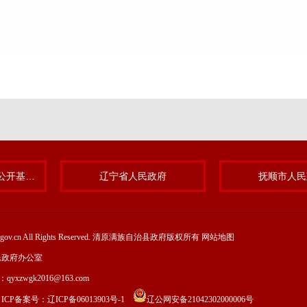
清原满族自治县政务公开基层标准化规范化试点专题
辽宁省人民政府
抚顺市人民
yuan.gov.cn All Rights Reserved. 清原满族自治县政府版权所有
网站地图
民政府办公室
l：qyxzwgk2016@163.com
 ICP备案号：
辽ICP备06013903号-1
辽公网安备21042302000006号