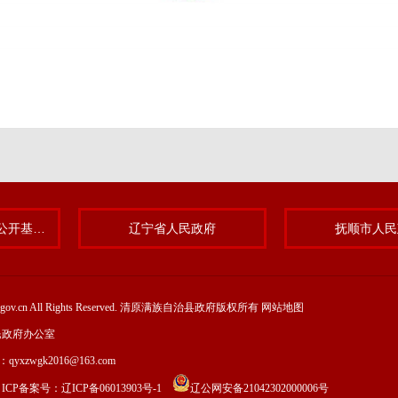
清原满族自治县政务公开基层标准化规范化试点专题
辽宁省人民政府
抚顺市人民
yuan.gov.cn All Rights Reserved. 清原满族自治县政府版权所有
网站地图
民政府办公室
l：qyxzwgk2016@163.com
 ICP备案号：
辽ICP备06013903号-1
辽公网安备21042302000006号