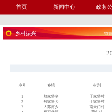
首页
新闻中心
政务
乡村振兴
您的位
2
乡镇
村别
序号
1
敖家堡乡
于家堡村
2
敖家堡乡
于家堡村
3
大苏河乡
南天门村