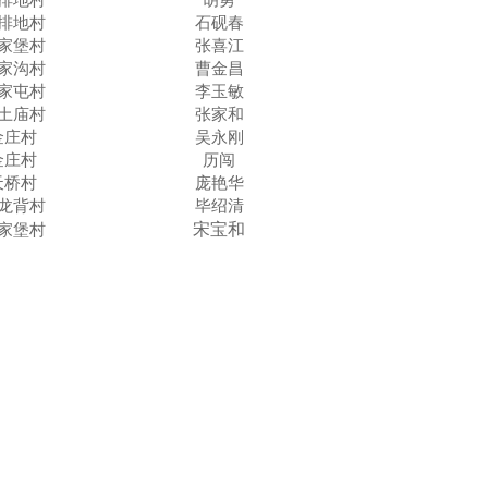
胡勇
排地村
石砚春
排地村
张喜江
家堡村
曹金昌
家沟村
李玉敏
家屯村
张家和
土庙村
吴永刚
金庄村
历闯
金庄村
庞艳华
天桥村
毕绍清
龙背村
宋宝和
家堡村