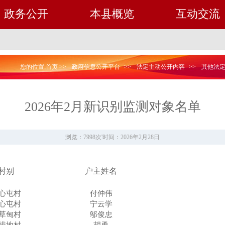
政务公开
本县概览
互动交流
您的位置:
首页
>>
政府信息公开平台
>>
法定主动公开内容
>>
其他法
2026年2月新识别监测对象名单
浏览：7998次
'
时间：2026年2月28日
村别
户主姓名
付仲伟
心屯村
宁云学
心屯村
邬俊忠
草甸村