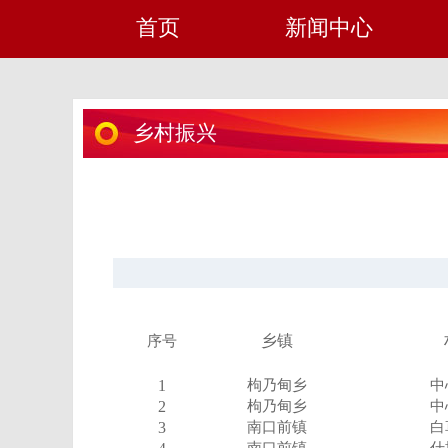
首页
新闻中心
乡村振兴
乡镇
序号
1
枸乃甸乡
中
2
枸乃甸乡
中
3
南口前镇
白