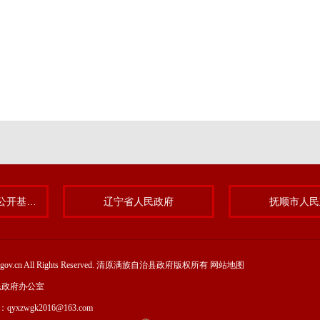
清原满族自治县政务公开基层标准化规范化试点专题
辽宁省人民政府
抚顺市人民
yuan.gov.cn All Rights Reserved. 清原满族自治县政府版权所有
网站地图
民政府办公室
l：qyxzwgk2016@163.com