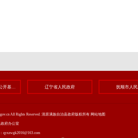
清原满族自治县政务公开基层标准化规范化试点专题
辽宁省人民政府
抚顺市人民
yuan.gov.cn All Rights Reserved. 清原满族自治县政府版权所有
网站地图
民政府办公室
l：qyxzwgk2016@163.com