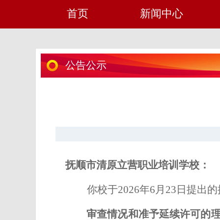
首页
新闻中心
公告公示
抚顺市清原
立营
职业培训学校：
你
校于
202
6
年
6
月
23
日提出的
审查情况和准予延续许可的