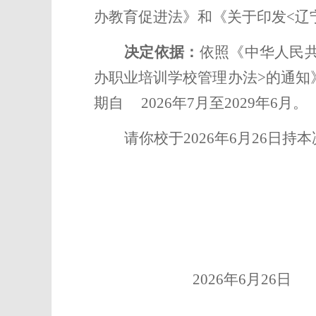
办教育促进法》和《关于印发
<辽
决定依据：
依照《中华人民
办职业培训学校管理办法>的通知
期自
2026
年
7
月至
2029
年
6
月。
请你校于
2026
年
6
月
26
日持本
2026
年
6
月
26
日