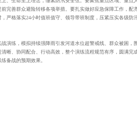
至上、生命至上理念，绷紧防汛安全弦。要聚焦重点区域、重点
提前完善群众避险转移各项举措。要扎实做好应急保障工作，配
时，严格落实24小时值班值守、领导带班制度，压紧压实各级防
实战演练，模拟持续强降雨引发河道水位超警戒线、群众被困，
责清晰、协同配合、行动高效，整个演练流程规范有序，圆满完
以练备战的预期效果。